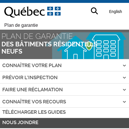
Aller
Aller
au
au
English
contenu
menu
principal
Plan de garantie
PLAN DE GARANTIE
DES BÂTIMENTS RÉSIDENTIELS
NEUFS
Navigation
C
CONNAÎTRE VOTRE PLAN
principale
L
I
C
PRÉVOIR L’INSPECTION
Q
L
U
I
C
FAIRE UNE RÉCLAMATION
E
Q
L
R
U
I
C
CONNAÎTRE VOS RECOURS
P
E
Q
L
O
R
TÉLÉCHARGER LES GUIDES
U
I
U
P
E
Q
NOUS JOINDRE
R
O
R
U
O
U