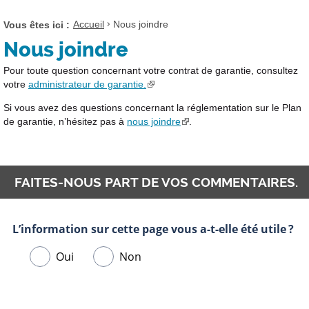
P
E
U
R
O
R
V
Vous êtes ici :
Accueil
Nous joindre
O
U
P
R
U
R
O
Nous joindre
I
V
O
U
R
R
U
R
Pour toute question concernant votre contrat de garantie, consultez
L
I
V
O
votre
administrateur de garantie.
E
R
R
U
M
Si vous avez des questions concernant la réglementation sur le Plan
L
I
V
E
de garantie, n’hésitez pas à
nous joindre
.
E
R
R
N
M
L
I
U
E
E
R
.
N
M
L
U
E
FAITES-NOUS PART DE VOS COMMENTAIRES.
E
.
N
M
U
E
.
N
U
.