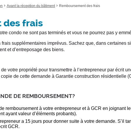
t
t
U
U
i
on
Avant la réception du bâtiment
Remboursement des frais
i
v
R
R
v
e
O
O
e
.
des frais
.
U
U
V
V
votre condo ne sont pas terminés et vous ne pourrez pas y em
R
R
I
I
s frais supplémentaires imprévus. Sachez que, dans certaines si
R
R
L
L
nt et d’entreposage des biens.
E
E
M
M
E
E
 de votre propriété pour transmettre à l’entrepreneur par écri
N
N
 copie de cette demande à Garantie construction résidentielle (
U
U
.
.
ANDE DE REMBOURSEMENT?
e remboursement à votre entrepreneur et à GCR en joignant les 
ent ayant valeur d’éléments probants).
entrepreneur a 15 jours pour donner suite à votre demande. S’il ta
écrit GCR.