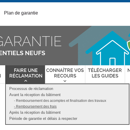
Plan de garantie
GARANTIE
ENTIELS NEUFS
FAIRE UNE
CONNAÎTRE VOS
TÉLÉCHARGER
N
RÉCLAMATION
RECOURS
LES GUIDES
C
C
Processus de réclamation
L
L
S
Avant la réception du bâtiment
I
I
e
Remboursement des acomptes et finalisation des travaux
Q
Q
c
P
Remboursement des frais
U
U
t
a
i
Après la réception du bâtiment
E
E
g
o
R
R
Période de garantie et délais à respecter
e
n
a
P
P
a
c
O
O
c