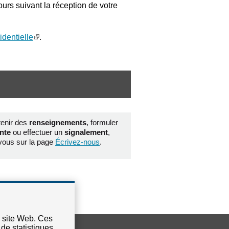
rs suivant la réception de votre
identielle
.
tenir des
renseignements
, formuler
inte
ou effectuer un
signalement
,
vous sur la page
Écrivez-nous
.
e site Web. Ces
 de statistiques