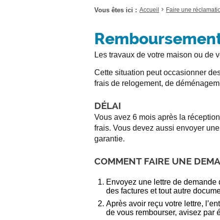
U
U
Vous êtes ici :
Accueil
Faire une réclamati
R
R
O
O
Remboursement 
U
U
V
V
Les travaux de votre maison ou de 
R
R
I
I
Cette situation peut occasionner de
R
R
L
L
frais de relogement, de déménageme
E
E
M
M
DÉLAI
E
E
Vous avez 6 mois après la réception
N
N
frais. Vous devez aussi envoyer une
U
U
garantie.
.
.
COMMENT FAIRE UNE DEM
Envoyez une lettre de demande d
des factures et tout autre docum
Après avoir reçu votre lettre, l’
de vous rembourser, avisez par 