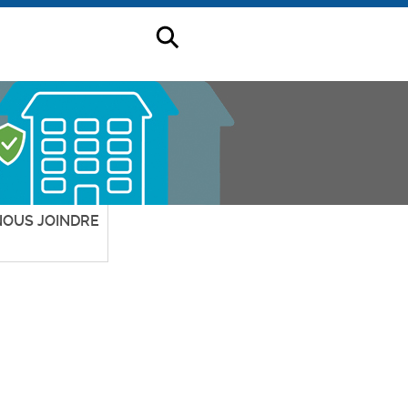
{$lblNavMobileRecherche}
NOUS JOINDRE